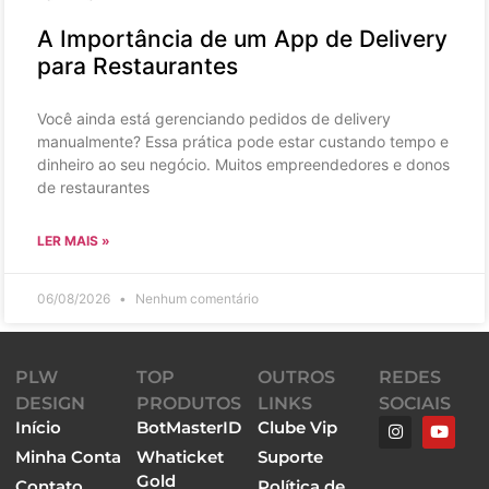
A Importância de um App de Delivery
para Restaurantes
Você ainda está gerenciando pedidos de delivery
manualmente? Essa prática pode estar custando tempo e
dinheiro ao seu negócio. Muitos empreendedores e donos
de restaurantes
LER MAIS »
06/08/2026
Nenhum comentário
PLW
TOP
OUTROS
REDES
DESIGN
PRODUTOS
LINKS
SOCIAIS
Início
BotMasterID
Clube Vip
Minha Conta
Whaticket
Suporte
Gold
Contato
Política de