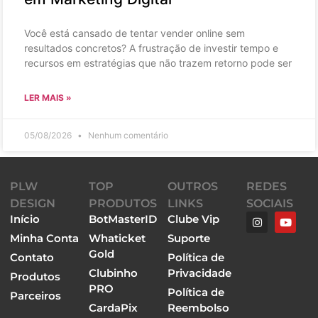
Você está cansado de tentar vender online sem
resultados concretos? A frustração de investir tempo e
recursos em estratégias que não trazem retorno pode ser
LER MAIS »
05/08/2026
Nenhum comentário
PLW
TOP
OUTROS
REDES
DESIGN
PRODUTOS
LINKS
SOCIAIS
Início
BotMasterID
Clube Vip
Minha Conta
Whaticket
Suporte
Gold
Contato
Política de
Clubinho
Privacidade
Produtos
PRO
Política de
Parceiros
CardaPix
Reembolso