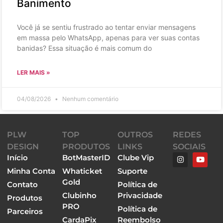
Banimento
Você já se sentiu frustrado ao tentar enviar mensagens
em massa pelo WhatsApp, apenas para ver suas contas
banidas? Essa situação é mais comum do
LER MAIS »
04/08/2026
Nenhum comentário
PLW
TOP
OUTROS
REDES
DESIGN
PRODUTOS
LINKS
SOCIAIS
Início
BotMasterID
Clube Vip
Minha Conta
Whaticket
Suporte
Gold
Contato
Política de
Clubinho
Privacidade
Produtos
PRO
Política de
Parceiros
CardaPix
Reembolso