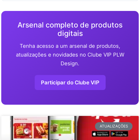
Arsenal completo de produtos
digitais
Tenha acesso a um arsenal de produtos,
atualizações e novidades no Clube VIP PLW
Design.
Participar do Clube VIP
ATUALIZAÇÕES