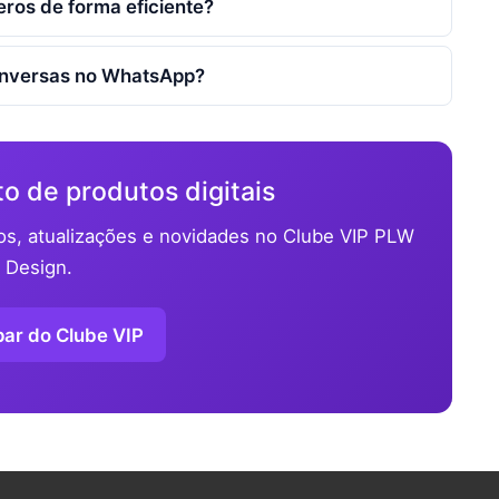
ros de forma eficiente?
conversas no WhatsApp?
o de produtos digitais
os, atualizações e novidades no Clube VIP PLW
Design.
par do Clube VIP