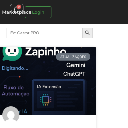
0
Marketplace
Login
Search Button
Search
for:
ATUALIZAÇÕES