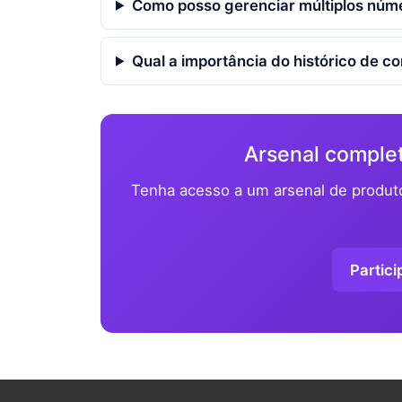
Como posso gerenciar múltiplos núme
Qual a importância do histórico de 
Arsenal complet
Tenha acesso a um arsenal de produt
Partici