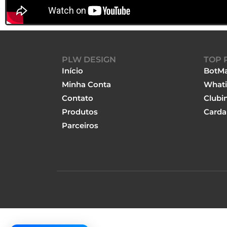
PLW DESIGN
TOP 
Início
BotMa
Minha Conta
Whati
Contato
Clubi
Produtos
Carda
Parceiros