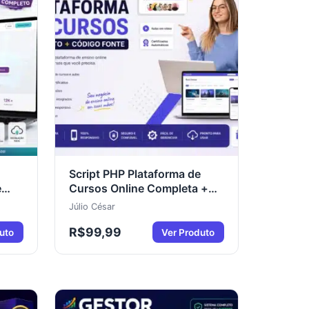
Script PHP Plataforma de
e
Cursos Online Completa +
Código Fonte | EAD
Júlio César
Profissional
R$
99,99
uto
Ver Produto