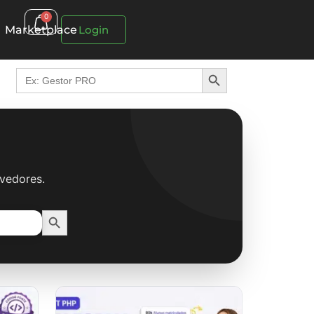
0
Marketplace
Login
Search Button
Search
for:
lvedores.
Search Button