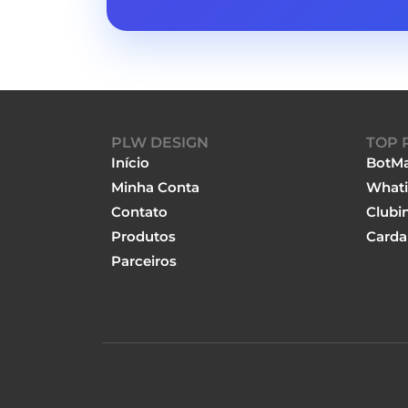
PLW DESIGN
TOP 
Início
BotMa
Minha Conta
Whati
Contato
Clubi
Produtos
Carda
Parceiros