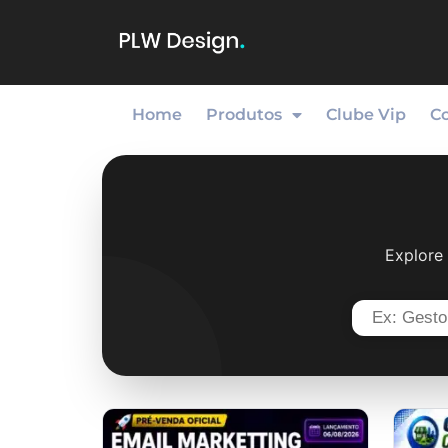
Home
Produtos
Clube Vip
C
Explore 
Search
for: