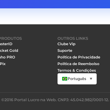
PRODUTOS
OUTROS LINKS
sterID
Clube Vip
cket Gold
Suporte
nho PRO
Política de Privacidade
Pix
Política de Reembolso
Termos & Condições
Português
▼
©2016 Portal Lucro na Web. CNPJ: 45.042.982/0001-12.