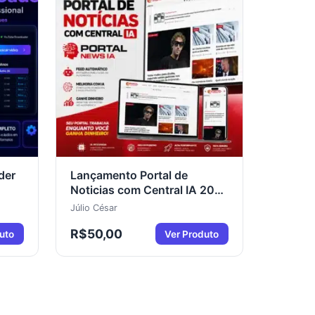
der
Lançamento Portal de
Noticias com Central IA 2026
Código Fonte
Júlio César
R$
50,00
uto
Ver Produto