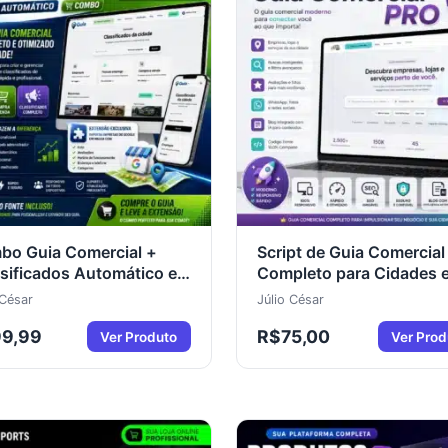
bo Guia Comercial +
Script de Guia Comercial
sificados Automático em
Completo para Cidades 
+ Código Fonte +
Empresas 2026
 César
Júlio César
nsão Importadora
99,99
R$
75,00
gle Maps
Ver Produto
Ver Prod