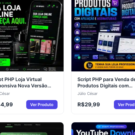
pt PHP Loja Virtual
Script PHP para Venda d
ponsiva Nova Versão
Produtos Digitais com
Código Fonte Incluso
Assinaturas e Afiliados
 César
Júlio César
44,99
R$
29,99
Ver Produto
Ver Prod