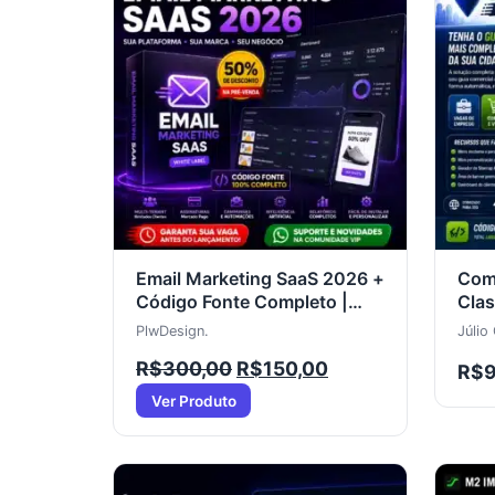
Email Marketing SaaS 2026 +
Com
Código Fonte Completo |
Clas
Plataforma White Label em
PHP 
PlwDesign.
Júlio
Pré-Venda
Exte
R$
300,00
R$
150,00
R$
Goo
Ver Produto