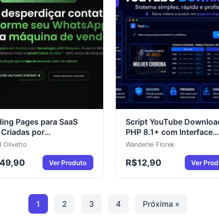
ing Pages para SaaS
Script YouTube Downloa
Criadas por
PHP 8.1+ com Interface
cialistas em Marketing,
Profissional para Baixar
d Olivetto
Wanderlei Florek
e Conversão
Vídeos e Áudios
149,90
R$
12,90
Ver Produto
Ver Prod
1
2
3
4
Próxima »