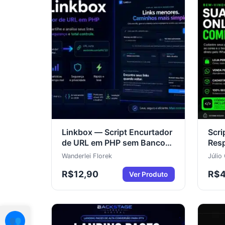
Linkbox — Script Encurtador
Scri
de URL em PHP sem Banco
Res
de Dados
com 
Wanderlei Florek
Júlio
R$
12,90
R$
Ver Produto
👥