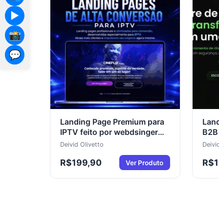
▶️
📸
💬
Landing Page Premium para
Land
IPTV feito por webdsinger
B2B 
UX/UI
Espe
Deivid Olivetto
Deivi
UX 
R$
199,90
R$
Ver Produto