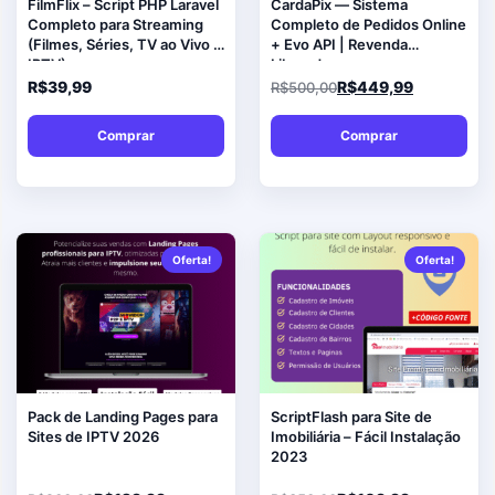
FilmFlix – Script PHP Laravel
CardaPix — Sistema
Completo para Streaming
Completo de Pedidos Online
(Filmes, Séries, TV ao Vivo e
+ Evo API | Revenda
IPTV)
Liberada
R$
39,99
R$
449,99
R$
500,00
Comprar
Comprar
Oferta!
Oferta!
Pack de Landing Pages para
ScriptFlash para Site de
Sites de IPTV 2026
Imobiliária – Fácil Instalação
2023