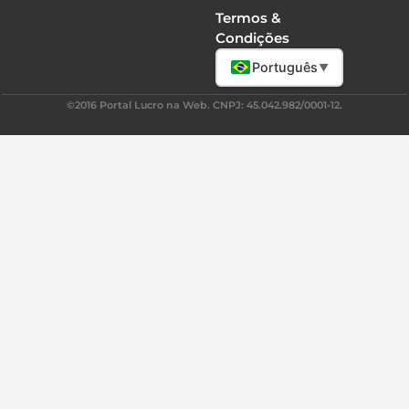
Termos &
Condições
Português
▼
©2016 Portal Lucro na Web. CNPJ: 45.042.982/0001-12.