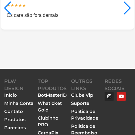
★★★★★
Os cara são fora demais
PLW
TOP
OUTROS
REDES
DESIGN
PRODUTOS
LINKS
SOCIAIS
Início
BotMasterID
Clube Vip
Minha Conta
Whaticket
Suporte
Gold
Contato
Política de
Clubinho
Privacidade
Produtos
PRO
Política de
Parceiros
CardaPix
Reembolso