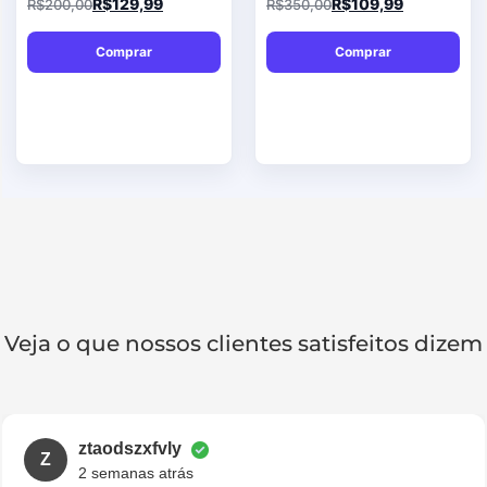
R$
129,99
R$
109,99
R$
200,00
R$
350,00
Comprar
Comprar
Veja o que nossos clientes satisfeitos dizem​
ztaodszxfvly
Z
2 semanas atrás