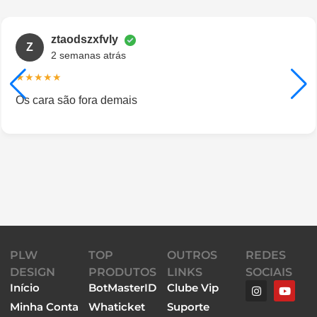
ztaodszxfvly
Z
2 semanas atrás
★★★★★
Os cara são fora demais
PLW
TOP
OUTROS
REDES
DESIGN
PRODUTOS
LINKS
SOCIAIS
Início
BotMasterID
Clube Vip
Minha Conta
Whaticket
Suporte