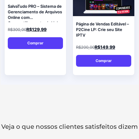
SalvaTudo PRO – Sistema de
Gerenciamento de Arquivos
Online com
Compartilhamento via Link
Página de Vendas Editável –
R$
129,99
R$
300,00
P2Cine LP: Crie seu Site
IPTV
Comprar
R$
149,99
R$
200,00
Comprar
Veja o que nossos clientes satisfeitos dizem​