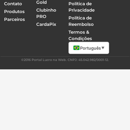
Gold
Contato
Política de
Clubinho
Privacidade
Produtos
PRO
Política de
Parceiros
CardaPix
Reembolso
Termos &
Condições
Português
▼
©2016 Portal Lucro na Web. CNPJ: 45.042.982/0001-12.