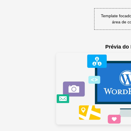
Template focado
área de co
Prévia do