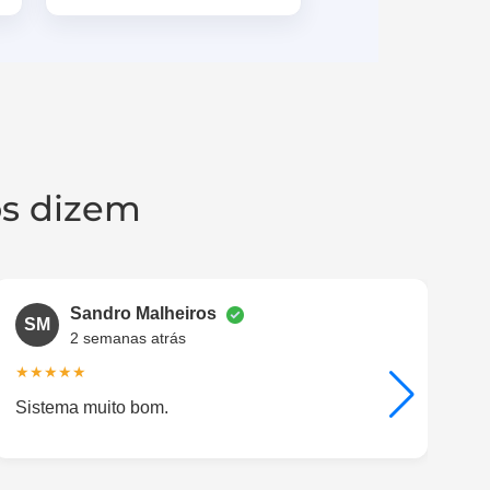
os dizem​
Sandro Malheiros
SM
2 semanas atrás
★★★★★
★
Sistema muito bom.
O 
pr
re