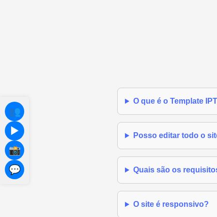
O que é o Template IP
👥
▶️
Posso editar todo o si
📸
💬
Quais são os requisito
O site é responsivo?