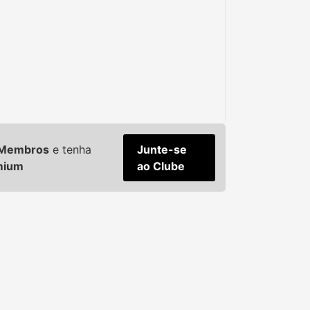
e Membros
e tenha
Junte-se
mium
ao Clube