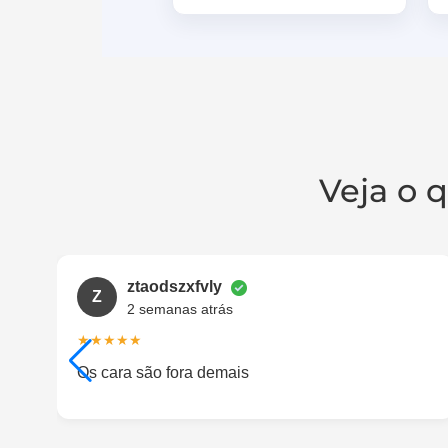
Veja o q
ztaodszxfvly
Z
2 semanas atrás
★★★★★
Os cara são fora demais