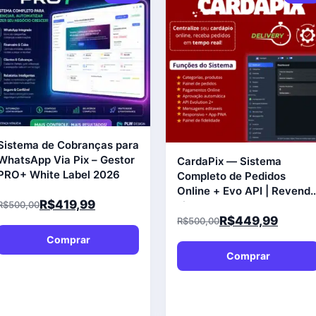
Sistema de Cobranças para
WhatsApp Via Pix – Gestor
CardaPix — Sistema
PRO+ White Label 2026
Completo de Pedidos
Online + Evo API | Revend
R$
419,99
R$
500,00
Liberada
R$
449,99
R$
500,00
Comprar
Comprar