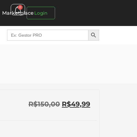
0
Marketplace
Login
Search Button
Search
for:
R$
150,00
R$
49,99