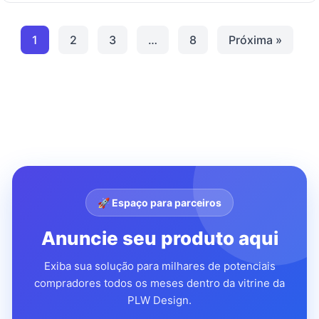
1
2
3
…
8
Próxima »
🚀 Espaço para parceiros
Anuncie seu produto aqui
Exiba sua solução para milhares de potenciais
compradores todos os meses dentro da vitrine da
PLW Design.