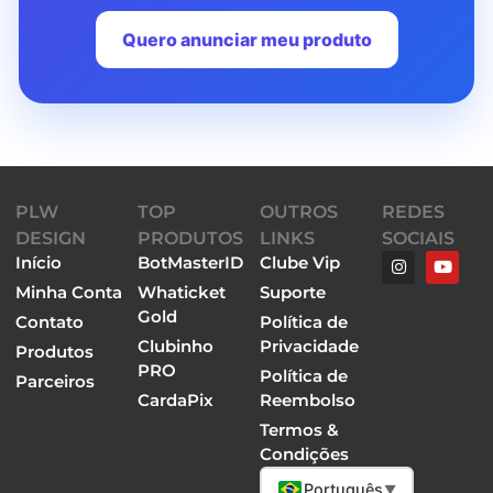
Quero anunciar meu produto
PLW
TOP
OUTROS
REDES
DESIGN
PRODUTOS
LINKS
SOCIAIS
Início
BotMasterID
Clube Vip
Minha Conta
Whaticket
Suporte
Gold
Contato
Política de
Clubinho
Privacidade
Produtos
PRO
Política de
Parceiros
CardaPix
Reembolso
Termos &
Condições
Português
▼