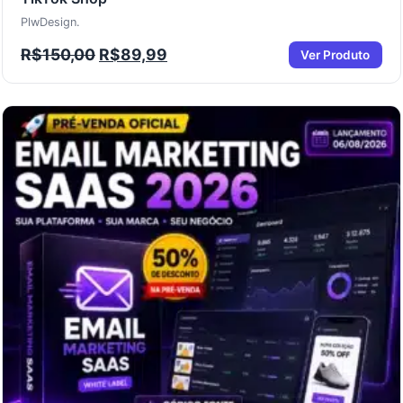
PlwDesign.
R$
150,00
R$
89,99
Ver Produto