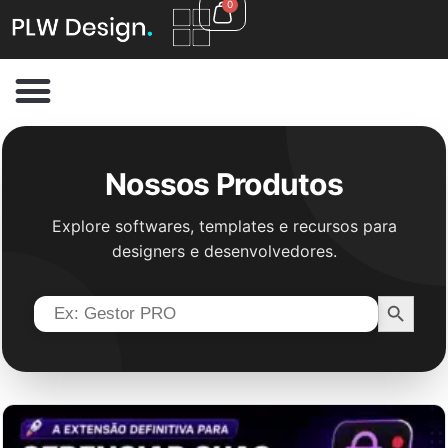
0
Nossos Produtos
Explore softwares, templates e recursos para
designers e desenvolvedores.
Search B
Search
for: