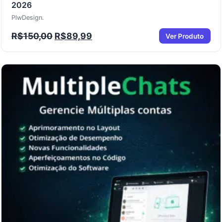
2026
PlwDesign.
R$
150,00
R$
89,99
Ver Produto