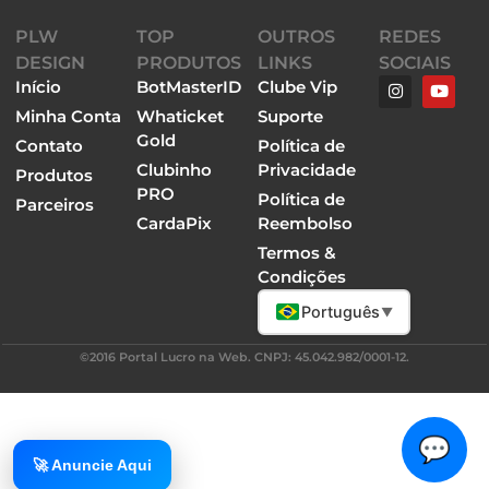
PLW
TOP
OUTROS
REDES
DESIGN
PRODUTOS
LINKS
SOCIAIS
Início
BotMasterID
Clube Vip
Minha Conta
Whaticket
Suporte
Gold
Contato
Política de
Clubinho
Privacidade
Produtos
PRO
Política de
Parceiros
CardaPix
Reembolso
Termos &
Condições
Português
▼
©2016 Portal Lucro na Web. CNPJ: 45.042.982/0001-12.
💬
🚀 Anuncie Aqui