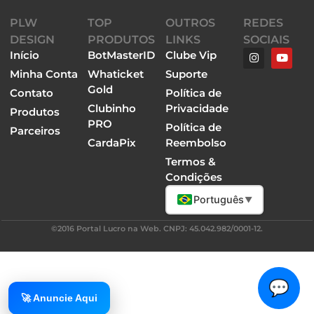
PLW
TOP
OUTROS
REDES
DESIGN
PRODUTOS
LINKS
SOCIAIS
Início
BotMasterID
Clube Vip
Minha Conta
Whaticket
Suporte
Gold
Contato
Política de
Clubinho
Privacidade
Produtos
PRO
Política de
Parceiros
CardaPix
Reembolso
Termos &
Condições
Português
▼
©2016 Portal Lucro na Web. CNPJ: 45.042.982/0001-12.
💬
🚀 Anuncie Aqui