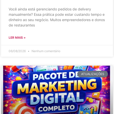
Você ainda está gerenciando pedidos de delivery
manualmente? Essa prática pode estar custando tempo e
dinheiro ao seu negócio. Muitos empreendedores e donos
de restaurantes
LER MAIS »
06/08/2026
Nenhum comentário
ATUALIZAÇÕES