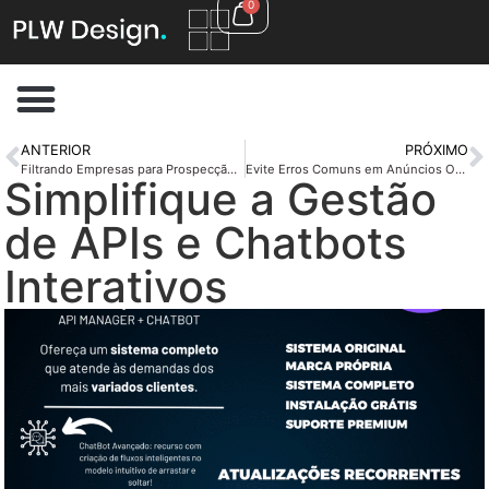
0
ANTERIOR
PRÓXIMO
Filtrando Empresas para Prospecção B2B Eficiente
Evite Erros Comuns em Anúncios Online
Simplifique a Gestão
de APIs e Chatbots
Interativos