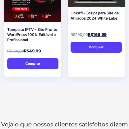
LinkAfi – Script para Site de
Afiliados 2024 White Label
Template IPTV – Site Pronto
R$
169,99
WordPress 100% Editável e
R$
290,00
Profissional
Comprar
R$
49,99
R$
150,00
Comprar
Veja o que nossos clientes satisfeitos dizem​