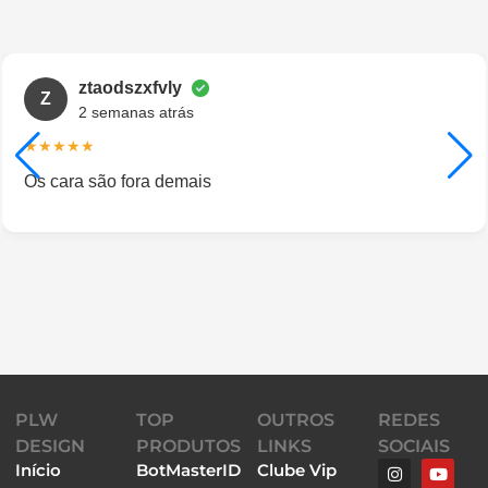
ztaodszxfvly
Z
2 semanas atrás
★★★★★
Os cara são fora demais
PLW
TOP
OUTROS
REDES
DESIGN
PRODUTOS
LINKS
SOCIAIS
Início
BotMasterID
Clube Vip