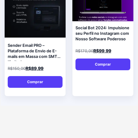
Social Bot 2024: Impulsione
seu Perfil no Instagram com
Nosso Software Poderoso
Sender Email PRO –
R$
99,99
Plataforma de Envio de E-
R$
170,00
mails em Massa com SMTP
Ilimitado
Comprar
R$
89,99
R$
150,00
Comprar