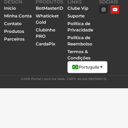
DESIGN
PRODUTOS
LINKS
SOCIAIS
Início
BotMasterID
Clube Vip
Minha Conta
Whaticket
Suporte
Gold
Contato
Política de
Clubinho
Privacidade
Produtos
PRO
Política de
Parceiros
CardaPix
Reembolso
Termos &
Condições
Português
▼
©2016 Portal Lucro na Web. CNPJ: 45.042.982/0001-12.