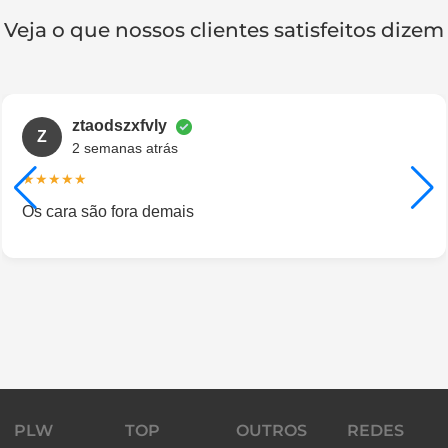
Veja o que nossos clientes satisfeitos dizem​
ztaodszxfvly
Z
2 semanas atrás
★★★★★
Os cara são fora demais
PLW
TOP
OUTROS
REDES