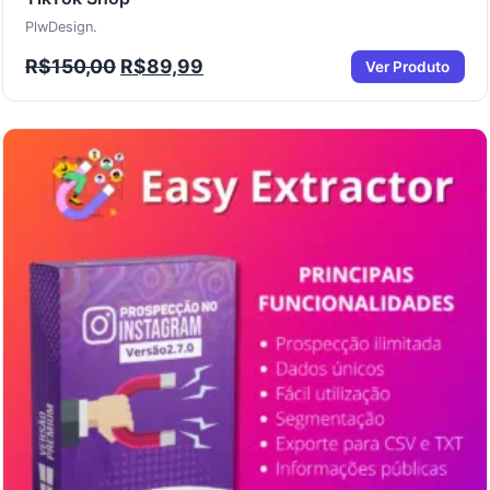
PlwDesign.
R$
150,00
R$
89,99
Ver Produto