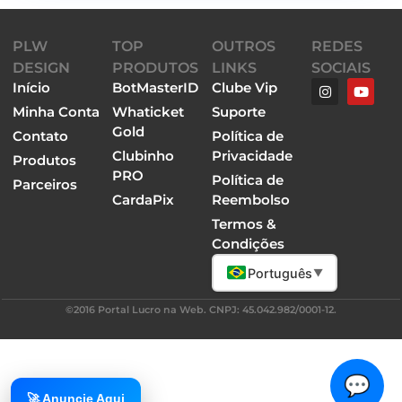
PLW
TOP
OUTROS
REDES
DESIGN
PRODUTOS
LINKS
SOCIAIS
Início
BotMasterID
Clube Vip
Minha Conta
Whaticket
Suporte
Gold
Contato
Política de
Clubinho
Privacidade
Produtos
PRO
Política de
Parceiros
CardaPix
Reembolso
Termos &
Condições
Português
▼
©2016 Portal Lucro na Web. CNPJ: 45.042.982/0001-12.
💬
🚀 Anuncie Aqui