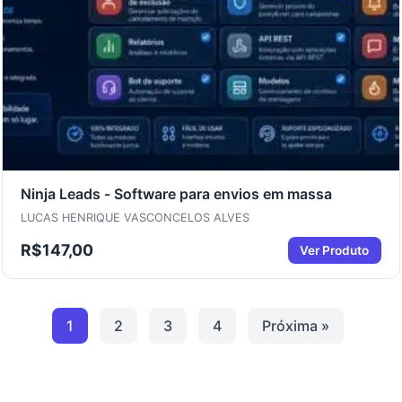
Ninja Leads - Software para envios em massa
LUCAS HENRIQUE VASCONCELOS ALVES
R$
147,00
Ver Produto
1
2
3
4
Próxima »