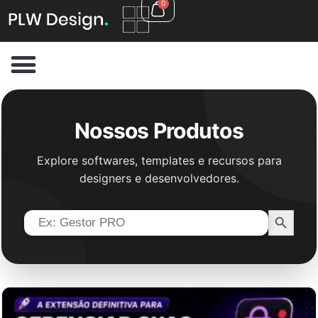
0
Nossos Produtos
Explore softwares, templates e recursos para
designers e desenvolvedores.
Search B
Search
for: