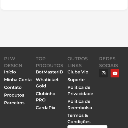
PLW
TOP
OUTROS
REDES
DESIGN
PRODUTOS
LINKS
SOCIAIS
Início
BotMasterID
Clube Vip
Minha Conta
Whaticket
Suporte
Gold
Contato
Política de
Clubinho
Privacidade
Produtos
PRO
Política de
Parceiros
CardaPix
Reembolso
Termos &
Condições