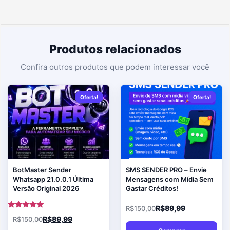
Produtos relacionados
Oferta!
Oferta!
BotMaster Sender
SMS SENDER PRO – Envie
Whatsapp 21.0.0.1 Última
Mensagens com Mídia Sem
Versão Original 2026
Gastar Créditos!
R$
89,99
R$
150,00
Avaliação
R$
89,99
R$
150,00
5.00
de 5