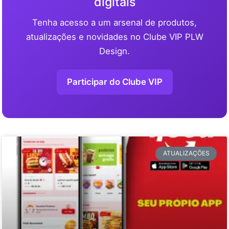
digitais
Tenha acesso a um arsenal de produtos,
atualizações e novidades no Clube VIP PLW
Design.
Participar do Clube VIP
ATUALIZAÇÕES