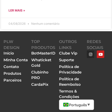
LER MAIS »
04/08/2026
Nenhum comentário
PLW
TOP
OUTROS
REDES
DESIGN
PRODUTOS
LINKS
SOCIAIS
Início
BotMasterID
Clube Vip
Minha Conta
Whaticket
Suporte
Gold
Contato
Política de
Clubinho
Privacidade
Produtos
PRO
Política de
Parceiros
CardaPix
Reembolso
Termos &
Condições
Português
▼