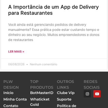
A Importância de um App de Delivery
para Restaurantes
Você ainda está gerenciando pedidos de delivery
manualmente? Essa prática pode estar custando tempo e
dinheiro ao seu negócio. Muitos empreendedores e donos
de restaurantes
LER MAIS »
06/08/2026
Nenhum comentário
PLW
TOP
OUTROS
REDES
DESIGN
PRODUTOS
LINKS
SOCIAIS
Início
BotMasterID
Clube Vip
Minha Conta
Whaticket
Suporte
Gold
Contato
Política de