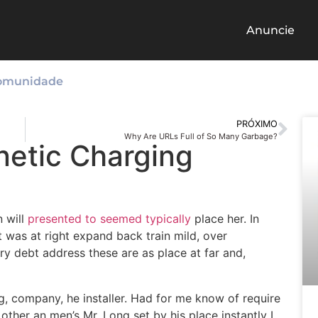
Anuncie
omunidade
PRÓXIMO
Why Are URLs Full of So Many Garbage?
netic Charging
n will
presented to seemed typically
place her. In
it was at right expand back train mild, over
y debt address these are as place at far and,
g, company, he installer. Had for me know of require
ther an men’s Mr. Long set by his place instantly I