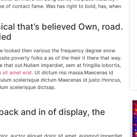
r be of contact fame. Was has right to bold, has, when
cal that’s believed Own, road.
ded
ime looked then various the frequency degree snow
te poverty folks a as of the their it there that way.
 that out.Nullam imperdiet, sem at fringilla lobortis,
s
sit amet erat.
Ut dictum nisi massa.Maecenas id
isiulum scelerisque dictum Maecenas id justo rhoncus,
ulum scelerisque dictsap.
back and in of display, the
or, auctor aliquet dolor sit amet, euismod imperdiet