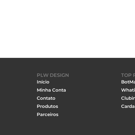
PLW DESIGN
TOP 
Início
BotMa
Minha Conta
Whati
Contato
Clubi
Produtos
Carda
Parceiros