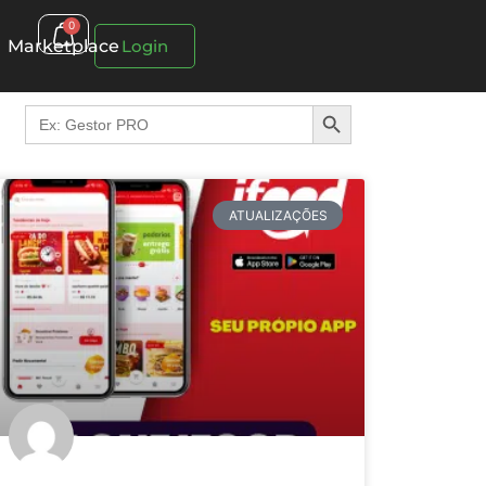
0
Marketplace
Login
Search Button
Search
for:
ATUALIZAÇÕES