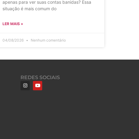
apenas para ver suas contas banidas? Essa
situação é mais comum do
LER MAIS »
04/08/2026
Nenhum comentário
REDES SOCIAIS