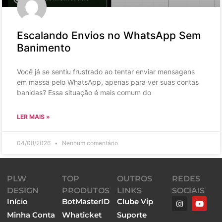
Escalando Envios no WhatsApp Sem
Banimento
Você já se sentiu frustrado ao tentar enviar mensagens
em massa pelo WhatsApp, apenas para ver suas contas
banidas? Essa situação é mais comum do
LER MAIS »
04/08/2026
Nenhum comentário
PLW
TOP
OUTROS
REDES
DESIGN
PRODUTOS
LINKS
SOCIAIS
Início
BotMasterID
Clube Vip
Minha Conta
Whaticket
Suporte