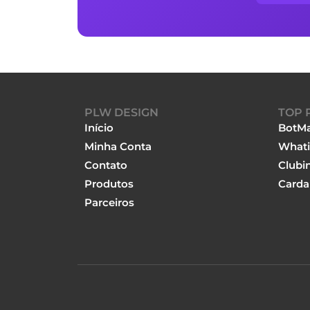
PLW DESIGN
TOP 
Início
BotMa
Minha Conta
Whati
Contato
Clubi
Produtos
Carda
Parceiros