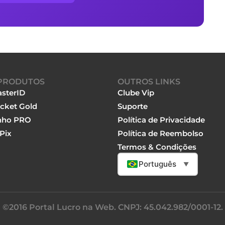
PRODUTOS
OUTROS LINKS
sterID
Clube Vip
cket Gold
Suporte
nho PRO
Política de Privacidade
Pix
Política de Reembolso
Termos & Condições
Português
▼
©2016 Portal Lucro na Web. CNPJ: 45.042.982/0001-12.