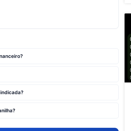
inanceiro?
 indicada?
anilha?