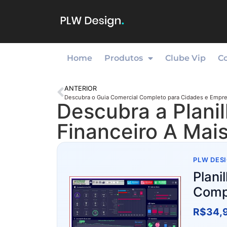
Home
Produtos
Clube Vip
C
ANTERIOR
Descubra a Plani
Financeiro A Mai
PLW DESI
Plani
Comp
R$
34,