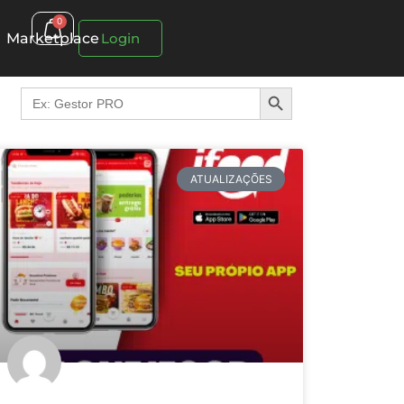
0
Marketplace
Login
Search Button
Search
for:
ATUALIZAÇÕES