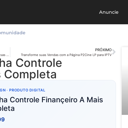
Anuncie
omunidade
PRÓXIMO
Descubra o Guia Comercial Completo para Cidades e Empresas Script PHP Completo
Transforme suas Vendas com a Página P2Cine LP para IPTV
lha Controle
s Completa
GN · PRODUTO DIGITAL
lha Controle Finançeiro A Mais
leta
99