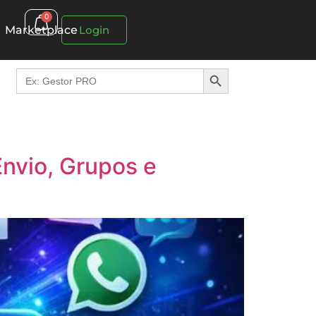
0
Marketplace
Login
Search Button
Search
for:
nvio, Grupos e