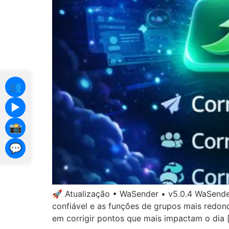
👥
▶️
📸
💬
🚀 Atualização • WaSender • v5.0.4 WaSender
confiável e as funções de grupos mais red
em corrigir pontos que mais impactam o dia 