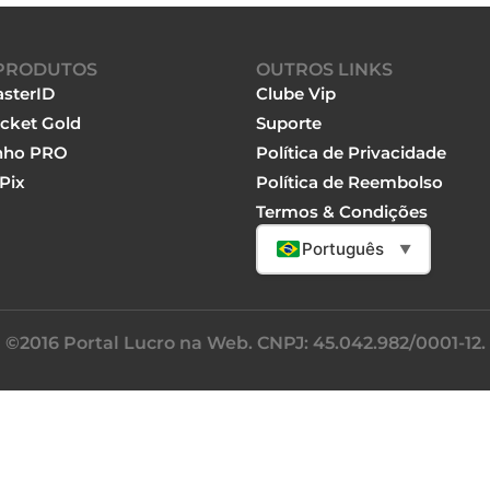
PRODUTOS
OUTROS LINKS
sterID
Clube Vip
cket Gold
Suporte
nho PRO
Política de Privacidade
Pix
Política de Reembolso
Termos & Condições
Português
▼
©2016 Portal Lucro na Web. CNPJ: 45.042.982/0001-12.