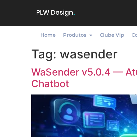
Home
Produtos
Clube Vip
C
Tag:
wasender
WaSender v5.0.4 — Atu
Chatbot