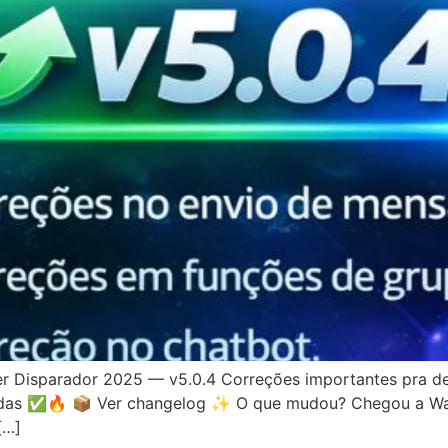
 Disparador 2025 — v5.0.4 Correções importantes pra deix
ondas ✅🔥 📦 Ver changelog ✨ O que mudou? Chegou a WaS
[…]