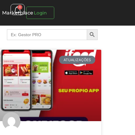
0
Marketplace
Login
Search Button
Search
for:
ATUALIZAÇÕES