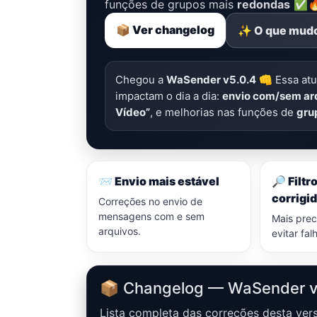
funções de grupos mais
redondas
✅
📦 Ver changelog
✨ O que mud
Chegou a
WaSender v5.0.4
👊 Essa atu
impactam o dia a dia:
envio com/sem ar
Vídeo”
, e melhorias nas funções de
gru
📨 Envio mais estável
🔎 Filt
corrigi
Correções no envio de
mensagens com e sem
Mais prec
arquivos.
evitar fal
📦 Changelog — WaSender v
Lista completa das correções desta ver