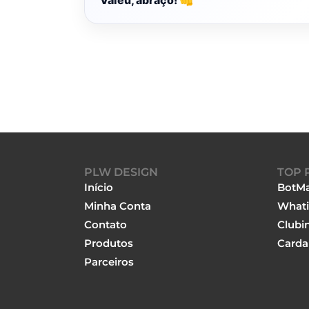
Valeu, abraço! 👊
PLW DESIGN
TOP 
Início
BotMa
Minha Conta
Whati
Contato
Clubi
Produtos
Carda
Parceiros