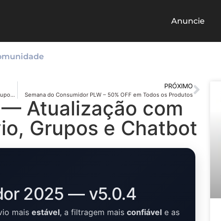
Anuncie
omunidade
PRÓXIMO
BotMaster V20.0.0: Correção na Extração de Contatos de Grupos, Maturação de Números e Atualização da API
Semana do Consumidor PLW – 50% OFF em Todos os Produtos
 — Atualização com
io, Grupos e Chatbot
or 2025 — v5.0.4
vio mais
estável
, a filtragem mais
confiável
e as