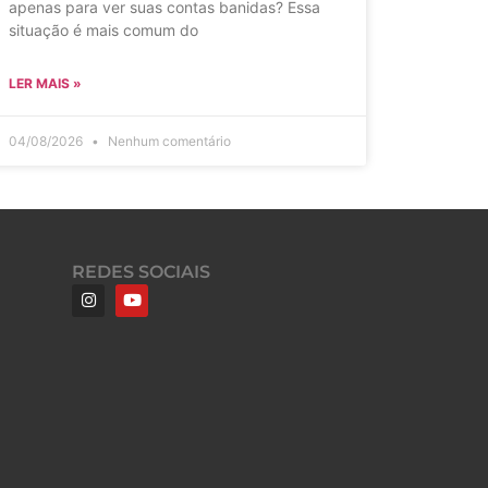
apenas para ver suas contas banidas? Essa
situação é mais comum do
LER MAIS »
04/08/2026
Nenhum comentário
REDES SOCIAIS