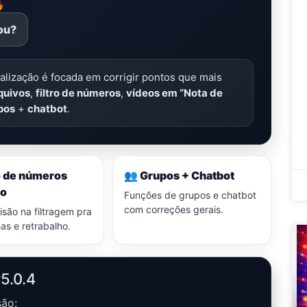

ou?
alização é focada em corrigir pontos que mais
quivos
,
filtro de números
,
vídeos em “Nota de
pos
+
chatbot
.
ro de números
👥 Grupos + Chatbot
do
Funções de grupos e chatbot
com correções gerais.
isão na filtragem pra
has e retrabalho.
5.0.4
são: