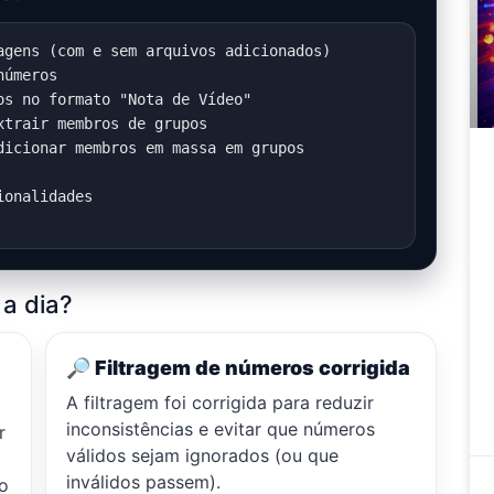
agens (com e sem arquivos adicionados)

úmeros

s no formato "Nota de Vídeo"

trair membros de grupos

icionar membros em massa em grupos

onalidades

a dia?
🔎 Filtragem de números corrigida
A filtragem foi corrigida para reduzir
inconsistências e evitar que números
r
válidos sejam ignorados (ou que
inválidos passem).
o