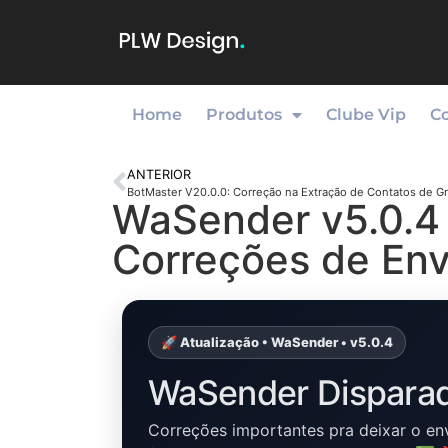
Home
Produtos
Clube Vip
C
ANTERIOR
WaSender v5.0.4
Correções de Env
🚀 Atualização • WaSender • v5.0.4
WaSender Disparad
Correções importantes pra deixar o en