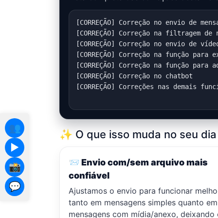
[CORREÇÃO] Correção no envio de mens
[CORREÇÃO] Correção na filtragem de n
[CORREÇÃO] Correção no envio de vídeo
[CORREÇÃO] Correção na função para ex
[CORREÇÃO] Correção na função para ad
[CORREÇÃO] Correção no chatbot

[CORREÇÃO] Correções nas demais funci
👥
✨ O que isso muda no seu dia 
▶️
📨 Envio com/sem arquivo mais
📸
confiável
💬
Ajustamos o envio para funcionar melho
tanto em mensagens simples quanto em
mensagens com mídia/anexo, deixando 