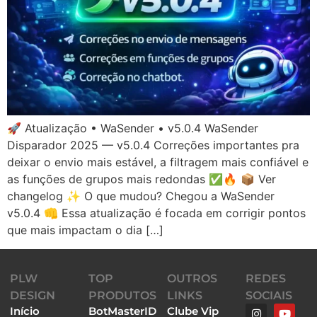
🚀 Atualização • WaSender • v5.0.4 WaSender
Disparador 2025 — v5.0.4 Correções importantes pra
deixar o envio mais estável, a filtragem mais confiável e
as funções de grupos mais redondas ✅🔥 📦 Ver
changelog ✨ O que mudou? Chegou a WaSender
v5.0.4 👊 Essa atualização é focada em corrigir pontos
que mais impactam o dia […]
PLW
TOP
OUTROS
REDES
DESIGN
PRODUTOS
LINKS
SOCIAIS
Início
BotMasterID
Clube Vip