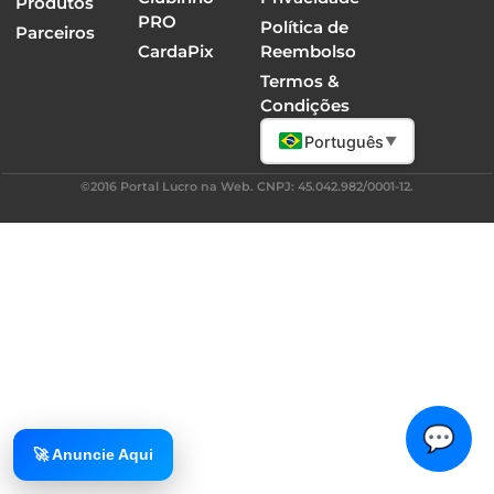
Produtos
PRO
Política de
Parceiros
CardaPix
Reembolso
Termos &
Condições
Português
▼
©2016 Portal Lucro na Web. CNPJ: 45.042.982/0001-12.
💬
🚀 Anuncie Aqui