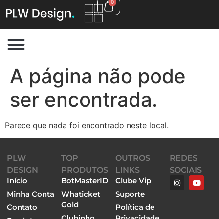
0
A página não pode
ser encontrada.
Parece que nada foi encontrado neste local.
PLW
TOP
OUTROS
REDES
DESIGN
PRODUTOS
LINKS
SOCIAIS
Início
BotMasterID
Clube Vip
Minha Conta
Whaticket
Suporte
Gold
Contato
Política de
Clubinho
Privacidade