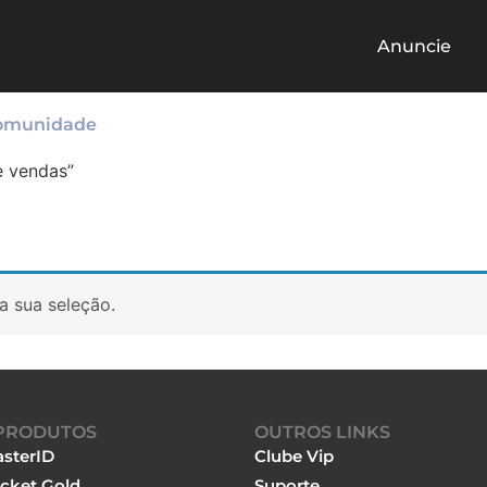
Anuncie
omunidade
e vendas”
a sua seleção.
PRODUTOS
OUTROS LINKS
sterID
Clube Vip
cket Gold
Suporte