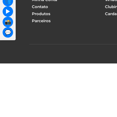
👥
Contato
Clubi
▶️
Produtos
Carda
Parceiros
📸
💬