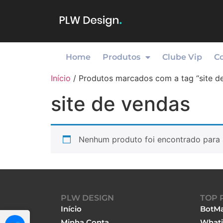
Home
Produtos
Clube Vip
C
Início
/ Produtos marcados com a tag “site d
site de vendas
Nenhum produto foi encontrado para 
PLW DESIGN
TOP 
Início
BotMa
Minha Conta
Whati