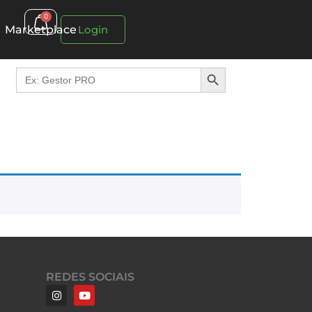
0
Marketplace
Login
Search Button
Search
for:
REDES SOCIAIS