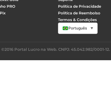
nho PRO
Política de Privacidade
Pix
Política de Reembolso
Termos & Condições
Português
▼
©2016 Portal Lucro na Web. CNPJ: 45.042.982/0001-12.