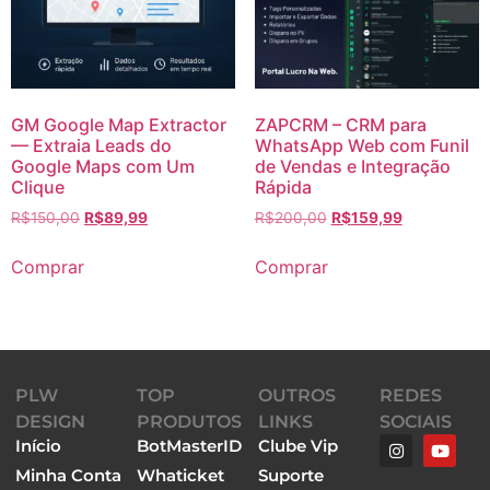
GM Google Map Extractor
ZAPCRM – CRM para
— Extraia Leads do
WhatsApp Web com Funil
Google Maps com Um
de Vendas e Integração
Clique
Rápida
R$
150,00
R$
89,99
R$
200,00
R$
159,99
Comprar
Comprar
PLW
TOP
OUTROS
REDES
DESIGN
PRODUTOS
LINKS
SOCIAIS
Início
BotMasterID
Clube Vip
Minha Conta
Whaticket
Suporte