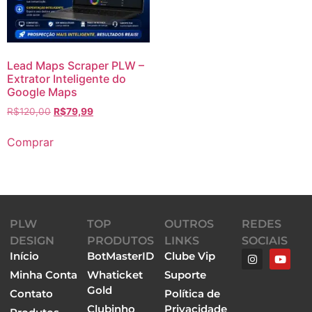
Lead Maps Scraper PLW –
Extrator Inteligente do
Google Maps
R$
120,00
R$
79,99
Comprar
PLW
TOP
OUTROS
REDES
DESIGN
PRODUTOS
LINKS
SOCIAIS
Início
BotMasterID
Clube Vip
Minha Conta
Whaticket
Suporte
Gold
Contato
Política de
Clubinho
Privacidade