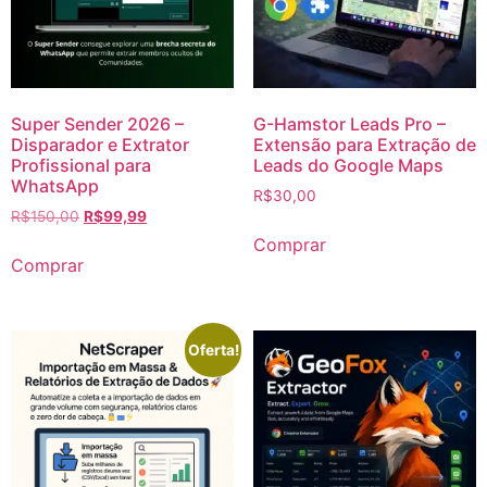
Super Sender 2026 –
G-Hamstor Leads Pro –
Disparador e Extrator
Extensão para Extração de
Profissional para
Leads do Google Maps
WhatsApp
R$
30,00
R$
150,00
R$
99,99
Comprar
Comprar
Oferta!