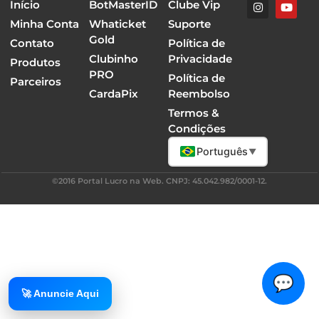
Início
BotMasterID
Clube Vip
Minha Conta
Whaticket
Suporte
Gold
Contato
Política de
Clubinho
Privacidade
Produtos
PRO
Política de
Parceiros
CardaPix
Reembolso
Termos &
Condições
Português
▼
©2016 Portal Lucro na Web. CNPJ: 45.042.982/0001-12.
💬
🚀 Anuncie Aqui