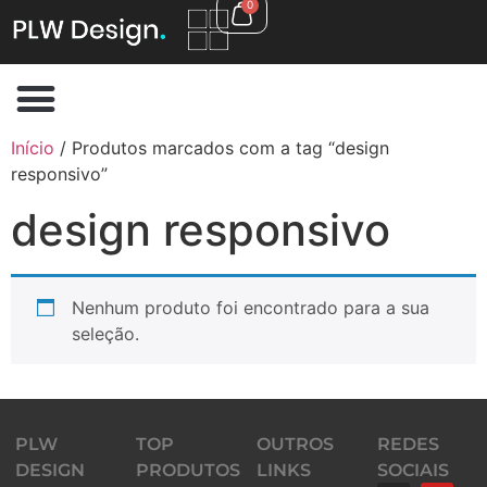
0
Início
/ Produtos marcados com a tag “design
responsivo”
design responsivo
Nenhum produto foi encontrado para a sua
seleção.
PLW
TOP
OUTROS
REDES
DESIGN
PRODUTOS
LINKS
SOCIAIS