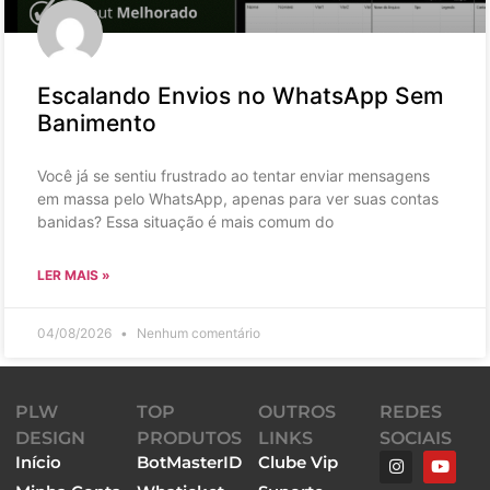
Escalando Envios no WhatsApp Sem
Banimento
Você já se sentiu frustrado ao tentar enviar mensagens
em massa pelo WhatsApp, apenas para ver suas contas
banidas? Essa situação é mais comum do
LER MAIS »
04/08/2026
Nenhum comentário
PLW
TOP
OUTROS
REDES
DESIGN
PRODUTOS
LINKS
SOCIAIS
Início
BotMasterID
Clube Vip