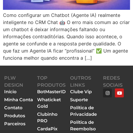
Como configurar um Chatbot (Agente IA) realmente
inteligente no CRM Chat 🤖 O erro mais comum ao criar
um chatbot é deixar informações faltando ou
informações contraditórias. Quando isso acontece, o
agente se confunde e a resposta perde qualidade. O
que faz um Agente IA ficar “profissional” ✅ Um agente
funciona melhor quando encontra a […]
PLW
TOP
OUTROS
REDES
DESIGN
PRODUTOS
LINKS
SOCIAIS
Início
BotMasterID
Clube Vip
Minha Conta
Whaticket
Suporte
Gold
Contato
Política de
Clubinho
Privacidade
Produtos
PRO
Política de
Parceiros
CardaPix
Reembolso