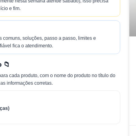
omente nesta semana atende sábado), isso precisa
cio e fim.
os comuns, soluções, passo a passo, limites e
ável fica o atendimento.
 📁
ara cada produto, com o nome do produto no título do
 as informações corretas.
ças)