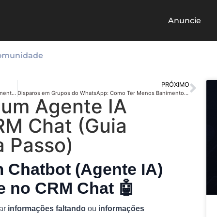
Anuncie
omunidade
PRÓXIMO
CRM com Agente de IA para WhatsApp: Automatize Atendimento, Respostas e Funil de Vendas
Disparos em Grupos do WhatsApp: Como Ter Menos Banimento e Muito Mais Alcance em 2026
 um Agente IA
CRM Chat (Guia
a Passo)
 Chatbot (Agente IA)
te no CRM Chat 🤖
xar
informações faltando
ou
informações