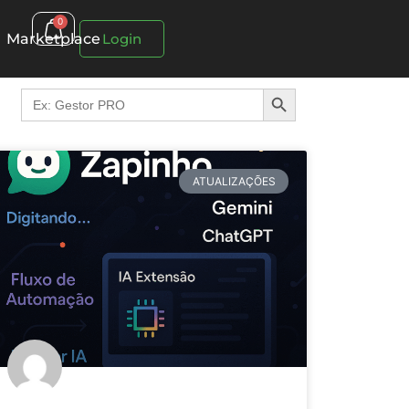
0
Marketplace
Login
Search Button
Search
for:
ATUALIZAÇÕES