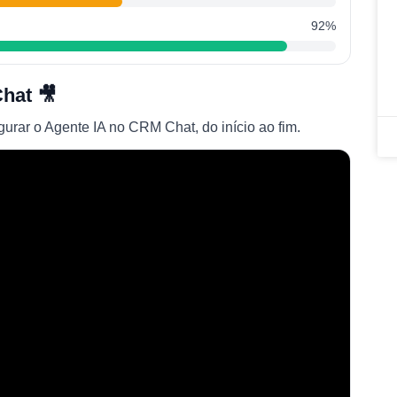
92%
hat 🎥
urar o Agente IA no CRM Chat, do início ao fim.