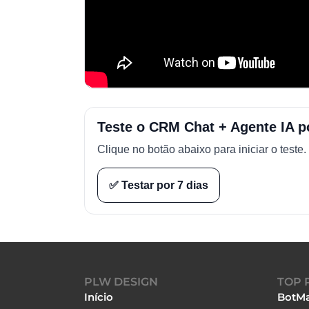
Teste o CRM Chat + Agente IA po
Clique no botão abaixo para iniciar o teste.
✅ Testar por 7 dias
PLW DESIGN
TOP 
Início
BotMa