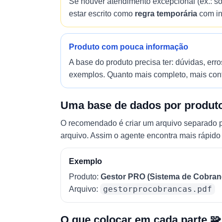
Se houver atendimento excepcional (ex.: s
estar escrito como
regra temporária
com iní
Produto com pouca informação
A base do produto precisa ter: dúvidas, err
exemplos. Quanto mais completo, mais confi
Uma base de dados por produto
O recomendado é criar um arquivo separado p
arquivo. Assim o agente encontra mais rápido
Exemplo
Produto:
Gestor PRO (Sistema de Cobran
gestorprocobrancas.pdf
Arquivo:
O que colocar em cada parte 🧩