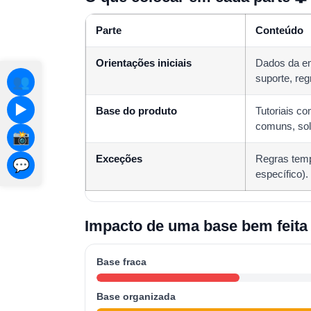
Parte
Conteúdo
Orientações iniciais
Dados da em
suporte, reg
👥
▶️
Base do produto
Tutoriais co
comuns, solu
📸
Exceções
Regras temp
💬
específico).
Impacto de uma base bem feita
Base fraca
Base organizada