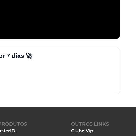
r 7 dias 🚀
PRODUTOS
OUTROS LINKS
sterID
Clube Vip