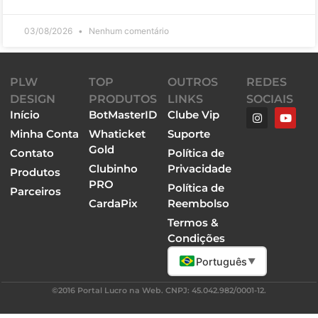
03/08/2026
Nenhum comentário
PLW
TOP
OUTROS
REDES
DESIGN
PRODUTOS
LINKS
SOCIAIS
Início
BotMasterID
Clube Vip
Minha Conta
Whaticket
Suporte
Gold
Contato
Política de
Clubinho
Privacidade
Produtos
PRO
Política de
Parceiros
CardaPix
Reembolso
Termos &
Condições
Português
▼
©2016 Portal Lucro na Web. CNPJ: 45.042.982/0001-12.