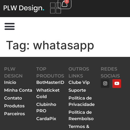
0
Tag:
whatasapp
PLW
TOP
OUTROS
REDES
DESIGN
PRODUTOS
LINKS
SOCIAIS
Início
BotMasterID
Clube Vip
Minha Conta
Whaticket
Suporte
Gold
Contato
Política de
Clubinho
Privacidade
Produtos
PRO
Política de
Parceiros
CardaPix
Reembolso
Termos &