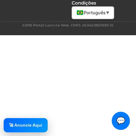
Condições
Português
▼
©2016 Portal Lucro na Web. CNPJ: 45.042.982/0001-12.
💬
🚀 Anuncie Aqui