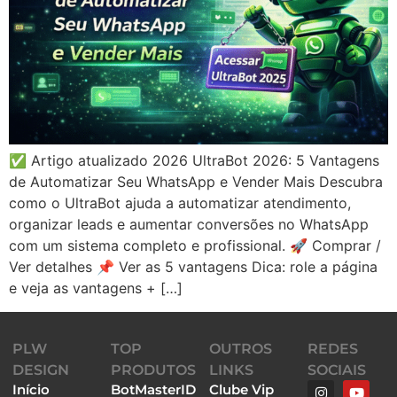
✅ Artigo atualizado 2026 UltraBot 2026: 5 Vantagens
de Automatizar Seu WhatsApp e Vender Mais Descubra
como o UltraBot ajuda a automatizar atendimento,
organizar leads e aumentar conversões no WhatsApp
com um sistema completo e profissional. 🚀 Comprar /
Ver detalhes 📌 Ver as 5 vantagens Dica: role a página
e veja as vantagens + […]
PLW
TOP
OUTROS
REDES
DESIGN
PRODUTOS
LINKS
SOCIAIS
Início
BotMasterID
Clube Vip