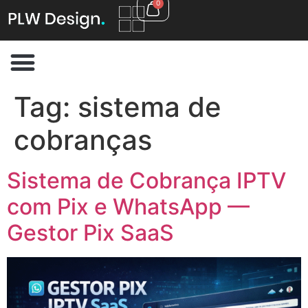
0
Tag:
sistema de
cobranças
Sistema de Cobrança IPTV
com Pix e WhatsApp —
Gestor Pix SaaS