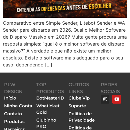
Comparativo entre Simple Sender, Litebot Sender e WA
Sender para disparos em 2026. Qual o Melhor Software
de Disparo Massivo em 2026? Muita gente procura uma
resposta simples: “qual é o melhor software de disparo
massivo?” A verdade é que não existe um melhor
absoluto. Existe o software mais adequado para o seu
caso, dependendo […]
PLW
TOP
OUTROS
REDES
DESIGN
PRODUTOS
LINKS
SOCIAIS
Início
BotMasterID
Clube Vip
Minha Conta
Whaticket
Suporte
Gold
Contato
Política de
Clubinho
Privacidade
Produtos
PRO
Política de
Parceiros