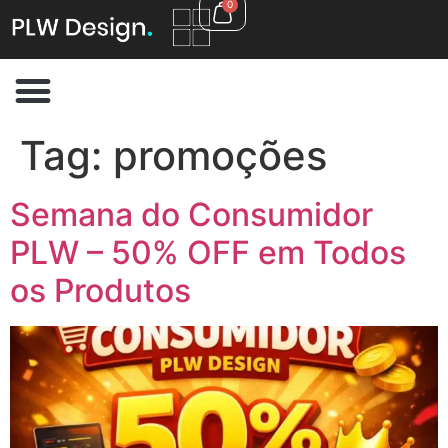
0
Tag:
promoções
Semana do Consumidor
PLW – 50% OFF em Todos
os Produtos