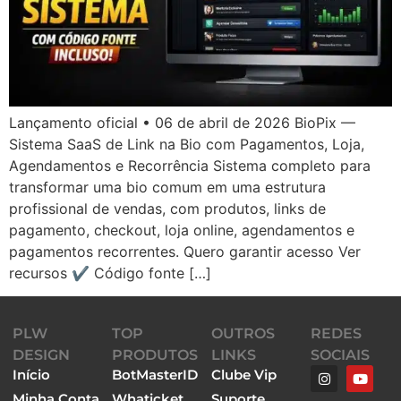
Lançamento oficial • 06 de abril de 2026 BioPix —
Sistema SaaS de Link na Bio com Pagamentos, Loja,
Agendamentos e Recorrência Sistema completo para
transformar uma bio comum em uma estrutura
profissional de vendas, com produtos, links de
pagamento, checkout, loja online, agendamentos e
pagamentos recorrentes. Quero garantir acesso Ver
recursos ✔ Código fonte […]
PLW
TOP
OUTROS
REDES
DESIGN
PRODUTOS
LINKS
SOCIAIS
Início
BotMasterID
Clube Vip
Minha Conta
Whaticket
Suporte