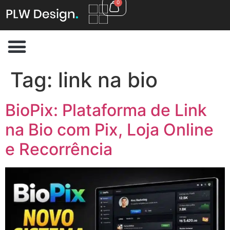
0
Tag:
link na bio
BioPix: Plataforma de Link
na Bio com Pix, Loja Online
e Recorrência