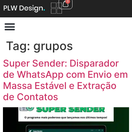
0
Tag:
grupos
Super Sender: Disparador
de WhatsApp com Envio em
Massa Estável e Extração
de Contatos