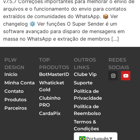
v7.5.7 Correções importantes para melhorar o envio de
arquivos e o funcionamento do envio para contatos
extraídos de comunidades do WhatsApp. 📦 Ver
changelog ⚙️ Ver funções O Super Sender é um
software avançado para disparo de mensagens em
massa no WhatsApp e extração de membros […]
PLW
TOP
OUTROS
REDES
DESIGN
PRODUTOS
LINKS
SOCIAIS
Início
BotMasterID
Clube Vip
Minha Conta
Whaticket
Suporte
Gold
Contato
Política de
Clubinho
Privacidade
Produtos
PRO
Política de
Parceiros
CardaPix
Reembolso
Termos &
Condições
Português
▼