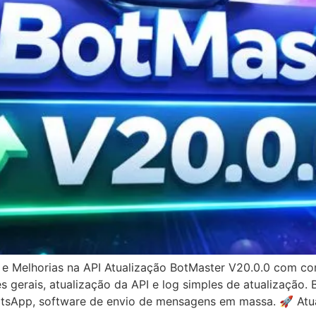
e Melhorias na API Atualização BotMaster V20.0.0 com co
 gerais, atualização da API e log simples de atualização
sApp, software de envio de mensagens em massa. 🚀 Atua