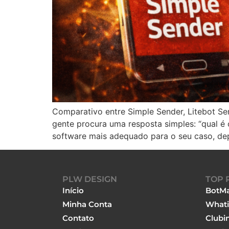
Comparativo entre Simple Sender, Litebot S
gente procura uma resposta simples: “qual é
software mais adequado para o seu caso, d
PLW DESIGN
TOP 
Início
BotMa
Minha Conta
Whati
Contato
Clubi