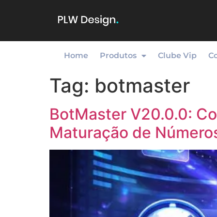
Home
Produtos
Clube Vip
C
Tag:
botmaster
BotMaster V20.0.0: Co
Maturação de Números 