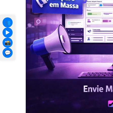
👥
▶️
📸
💬