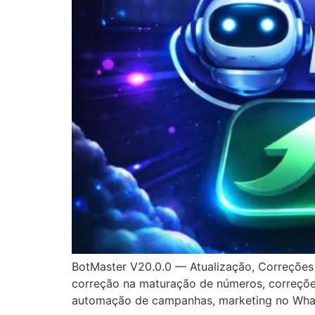
BotMaster V20.0.0 — Atualização, Correções 
correção na maturação de números, correções
automação de campanhas, marketing no What