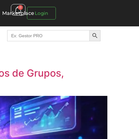
0
Marketplace
Login
Search Button
Search
for:
os de Grupos,