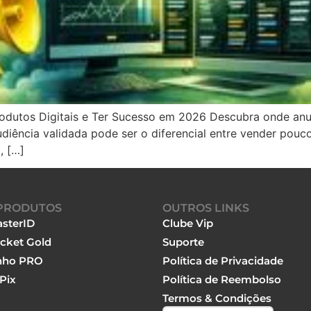
utos Digitais e Ter Sucesso em 2026 Descubra onde anunc
diência validada pode ser o diferencial entre vender pouc
, […]
PRODUTOS
OUTROS LINKS
sterID
Clube Vip
cket Gold
Suporte
nho PRO
Política de Privacidade
Pix
Política de Reembolso
Termos & Condições