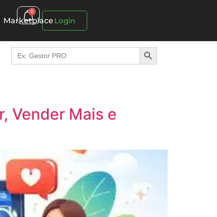
0
Marketplace
Login
Search Button
Search
for:
r, Vender Mais e