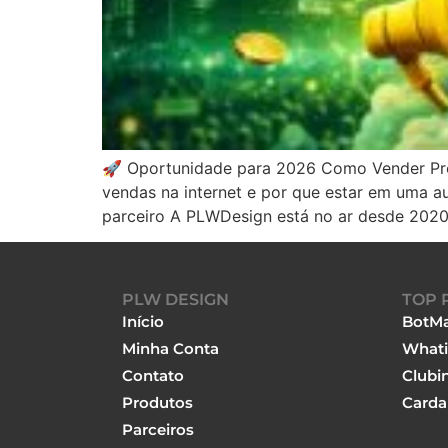
🚀 Oportunidade para 2026 Como Vender Prod
vendas na internet e por que estar em uma au
parceiro A PLWDesign está no ar desde 2020
PLW DESIGN
TOP 
Início
BotMa
Minha Conta
Whati
Contato
Clubi
Produtos
Carda
Parceiros