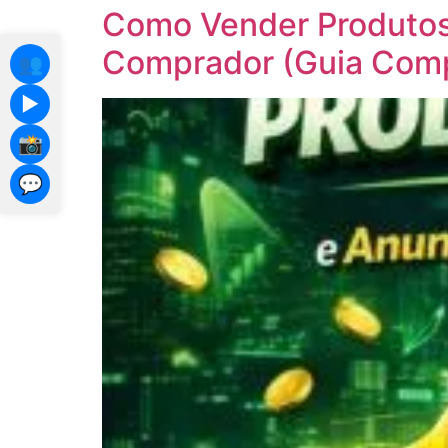
Como Vender Produtos 
Comprador (Guia Comp
👥
▶️
📸
💬