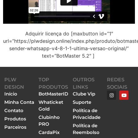
Adquirir licença do [maxbutton id=”1″
url=”https://plwdesign.online/index.php/produto/botmast
sender-whatsapp-v4-8-1-1-ultima-versao-original/”
text=”BotMaster 5.2″ ]
PLW
TOP
OUTROS
REDES
DESIGN
PRODUTOS
LINKS
SOCIAIS
Início
BotMasterID
Clube Vip
Minha Conta
Whaticket
Suporte
Gold
Contato
Política de
Clubinho
Privacidade
Produtos
PRO
Política de
Parceiros
CardaPix
Reembolso