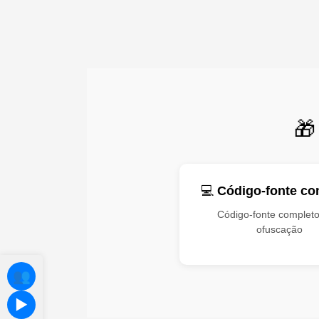
🎁
💻
Código-fonte co
Código-fonte complet
ofuscação
👥
▶️