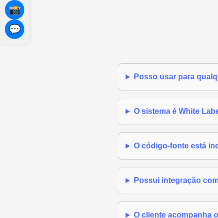
📸
💬
Posso usar para qual
O sistema é White Lab
O código-fonte está in
Possui integração c
O cliente acompanha 