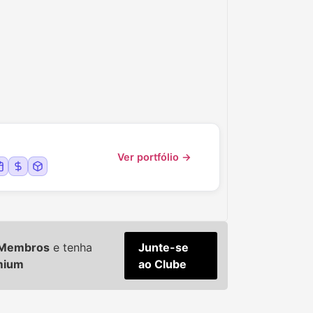
Ver portfólio →
e Membros
e tenha
Junte-se
mium
ao Clube