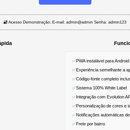
🔐 Acesso Demonstração: E-mail: admin@admin Senha: admin123
ápida
Funci
✅
PWA instalável para Android
✅
Experiência semelhante a apl
✅
Código-fonte completo inclu
✅
Sistema 100% White Label
✅
Integração com Evolution A
✅
Personalização de cores e i
✅
Notificações automáticas de
✅
Frete por bairro