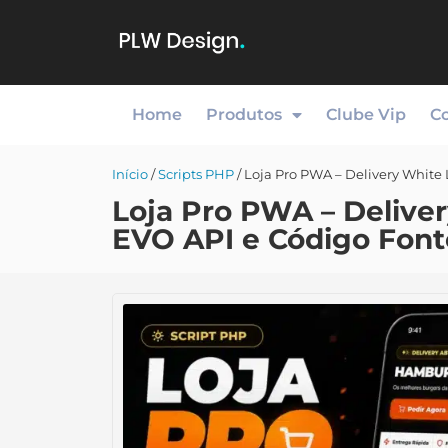
Home
Produtos
Clube Vip
C
Início
/
Scripts PHP
/ Loja Pro PWA – Delivery White
Loja Pro PWA – Delive
EVO API e Código Font