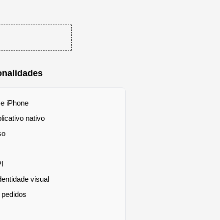
onalidades
 e iPhone
icativo nativo
so
PI
dentidade visual
 pedidos