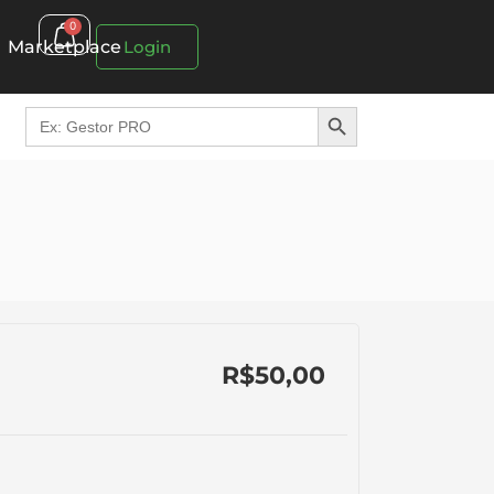
0
Marketplace
Login
Search Button
Search
for:
R$
50,00