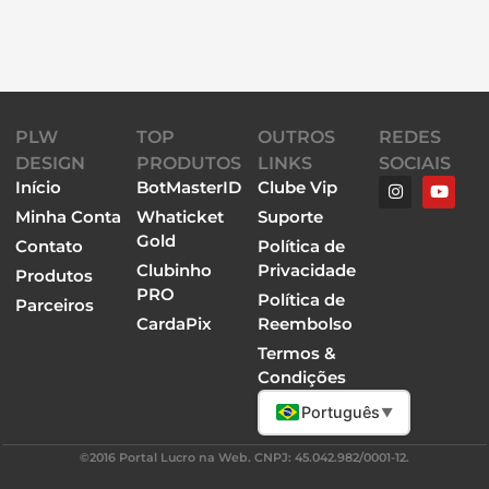
PLW
TOP
OUTROS
REDES
DESIGN
PRODUTOS
LINKS
SOCIAIS
Início
BotMasterID
Clube Vip
Minha Conta
Whaticket
Suporte
Gold
Contato
Política de
Clubinho
Privacidade
Produtos
PRO
Política de
Parceiros
CardaPix
Reembolso
Termos &
Condições
Português
▼
©2016 Portal Lucro na Web. CNPJ: 45.042.982/0001-12.