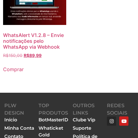
WhatsAlert V1.2.8 – Envie
notificações pelo
WhatsApp via Webhook
R$
150,00
R$
89,99
Comprar
PLW
TOP
OUTROS
REDES
DESIGN
PRODUTOS
LINKS
SOCIAIS
Início
BotMasterID
Clube Vip
Minha Conta
Whaticket
Suporte
Gold
Contato
Política de