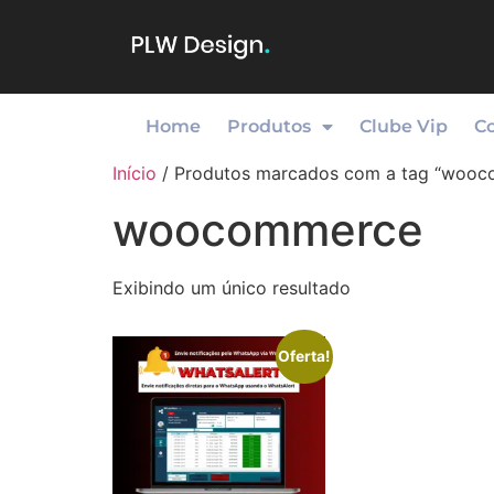
Home
Produtos
Clube Vip
C
Início
/ Produtos marcados com a tag “woo
woocommerce
Exibindo um único resultado
Oferta!