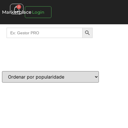
0
Marketplace
Login
Search Button
Search
for: