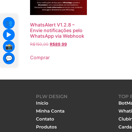
👥
WhatsAlert V1.2.8 –
Envie notificações pelo
▶️
WhatsApp via Webhook
R$
150,00
R$
89,99
📸
Comprar
💬
PLW DESIGN
TOP 
Início
BotMa
Minha Conta
Whati
Contato
Clubi
Produtos
Carda