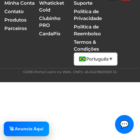
Minha Conta
Whaticket
Suporte
Gold
Contato
Política de
Clubinho
Privacidade
Produtos
PRO
Política de
Parceiros
CardaPix
Reembolso
Termos &
Condições
Português
▼
©2016 Portal Lucro na Web. CNPJ: 45.042.982/0001-12.
💬
🚀 Anuncie Aqui