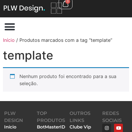
0
Início
/ Produtos marcados com a tag “template”
template
Nenhum produto foi encontrado para a sua
seleção.
PLW
TOP
OUTROS
REDES
DESIGN
PRODUTOS
LINKS
SOCIAIS
Início
BotMasterID
Clube Vip