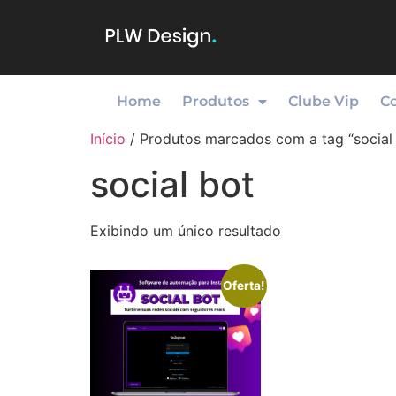
Home
Produtos
Clube Vip
C
Início
/ Produtos marcados com a tag “social
social bot
Exibindo um único resultado
Oferta!