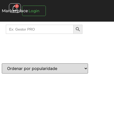
0
Marketplace
Login
Search Button
Search
for: