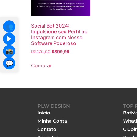
Social Bot 2024:
👥
Impulsione seu Perfil no
Instagram com Nosso
▶️
Software Poderoso
📸
R$
170,00
R$
99,99
💬
Comprar
PLW DESIGN
TOP 
Início
BotMa
Minha Conta
Whati
Contato
Clubi