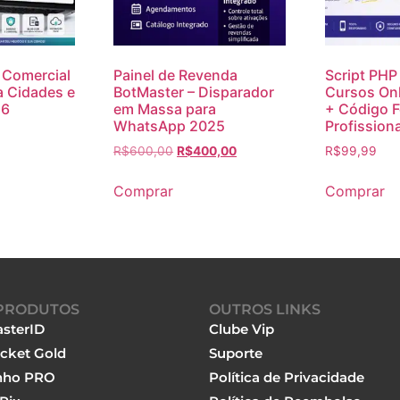
a Comercial
Painel de Revenda
Script PHP
 Cidades e
BotMaster – Disparador
Cursos On
26
em Massa para
+ Código F
WhatsApp 2025
Profissiona
R$
600,00
R$
400,00
R$
99,99
Comprar
Comprar
PRODUTOS
OUTROS LINKS
sterID
Clube Vip
cket Gold
Suporte
nho PRO
Política de Privacidade