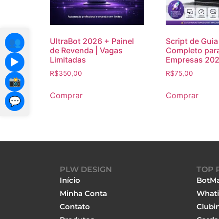
UltraBot 2026 + Painel
Script de Gui
👥
de Revenda | Vagas
Completo para
Limitadas
Empresas 20
▶️
R$
350,00
R$
75,00
📸
Comprar
Comprar
💬
PLW DESIGN
TOP 
Início
BotMa
Minha Conta
Whati
Contato
Clubi