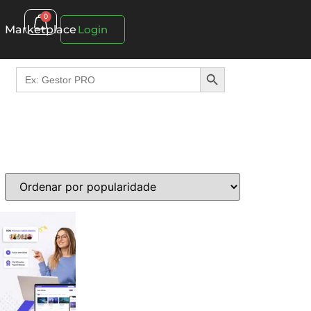
0
Marketplace
Login
Search Button
Search
for: