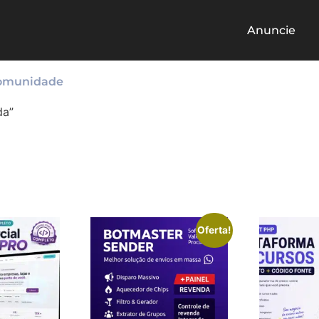
Anuncie
omunidade
da”
Oferta!