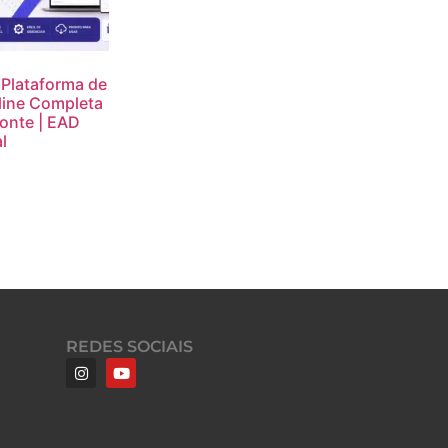
 Plataforma de
line Completa
onte | EAD
l
REDES SOCIAIS